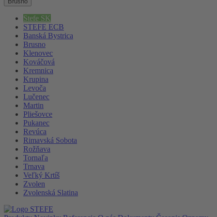
Brusno
Stefe SK
STEFE ECB
Banská Bystrica
Brusno
Klenovec
Kováčová
Kremnica
Krupina
Levoča
Lučenec
Martin
Pliešovce
Pukanec
Revúca
Rimavská Sobota
Rožňava
Tornaľa
Trnava
Veľký Krtíš
Zvolen
Zvolenská Slatina