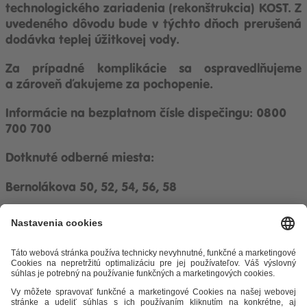
technologického zariadenia (rekonštrukcia) KOST. Z
uvedeného dôvodu bude v týchto dňoch prerušená
dodávka teplej úžitkovej vody.
Za prípadné komplikácie sa ospravedlňujeme
a zároveň ďakujeme za pochopenie.
Informácie na bezplatnom čísle dispečingu: 0800
700 700
Dotknuté odberné miesta:
Bernolákova 50, 52, 54, 56, 58
Odkazy
Alternatívne riešenie sporov
Práva a povinnosti odberateľov
Ochrana osobných údajov
Cenník zemný plyn
Časopis Teplo v
meste
Impresum
Etický kódex
Podmienky a ustanovenia
Mapa
stránky