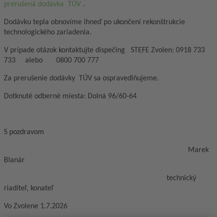
prerušená dodávka TÚV
.
Dodávku tepla obnovíme ihneď po ukončení rekonštrukcie
technologického zariadenia.
V prípade otázok kontaktujte dispečing STEFE Zvolen: 0918 733
733 alebo 0800 700 777
Za prerušenie dodávky TÚV sa ospravedlňujeme.
Dotknuté odberné miesta: Dolná 96/60-64
S pozdravom
Marek
Blanár
technický
riaditeľ, konateľ
Vo Zvolene 1.7.2026