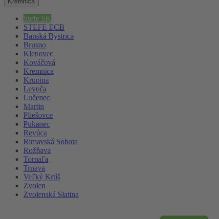
Kremnica
Stefe SK
STEFE ECB
Banská Bystrica
Brusno
Klenovec
Kováčová
Kremnica
Krupina
Levoča
Lučenec
Martin
Pliešovce
Pukanec
Revúca
Rimavská Sobota
Rožňava
Tornaľa
Trnava
Veľký Krtíš
Zvolen
Zvolenská Slatina