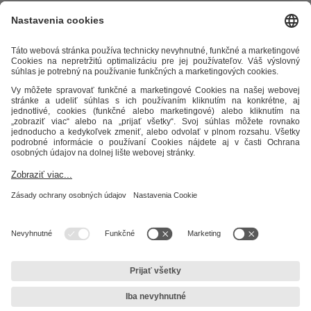
Odkazy
Alternatívne riešenie sporov
Práva a povinnosti odberateľov
Ochrana osobných údajov
Cenník zemný plyn
Časopis Teplo v
meste
Impresum
Etický kódex
Podmienky a ustanovenia
Mapa
stránky
STEFE Zvolen, s.r.o.
Unionka 54
960 01 Zvolen
IČO: 31 612 300
IČ DPH: SK2020478394
DIČ: 2020478394
Sekretariát
+421 45 5248 600
zvolen@stefe.sk
Dispečing