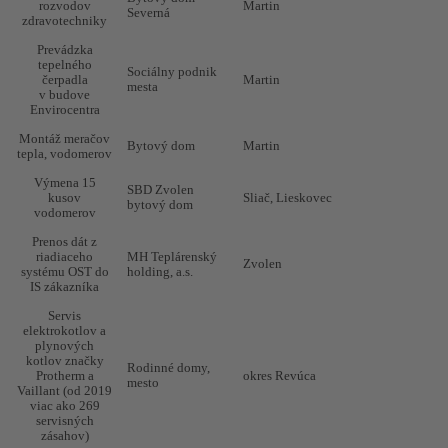
rozvodov
Martin
Severná
ÚK,
zdravotechniky
termostatizácia -
Mesto Levoča
Levoča
20
ZŠ Jána
Prevádzka
Francisciho -
tepelného
Sociálny podnik
2015, 2023
čerpadla
Martin
mesta
v budove
Rekonštrukcia
SOŠ HSaD
Envirocentra
Lučenec
20
plynovej kotolne
Lučenec
Montáž meračov
Bytový dom
Martin
Rekonštrukcia
tepla, vodomerov
plynovej
kotolne, výmena
Výmena 15
Obec Pača
Pača
20
SBD Zvolen
radiátorov v
kusov
Sliač, Lieskovec
bytový dom
materskej škole
vodomerov
obec Pača
Prenos dát z
Výmena
riadiaceho
MH Teplárenský
Zvolen
stúpačiek,
systému OST do
holding, a.s.
radiátorov,
Rodinný dom
Rimavská Sobota
20
IS zákazníka
dodanie
expanznej nádrže
Servis
elektrokotlov a
Technický
plynových
posudok (úspora
Štátna opera
Banská Bystrica
20
kotlov značky
Rodinné domy,
energií)
Protherm a
okres Revúca
mesto
Vaillant (od 2019
Dodávka a
viac ako 269
montáž
servisných
plynového kotla
Rodinný dom
okres Revúca
20
zásahov)
do 21 rodinných