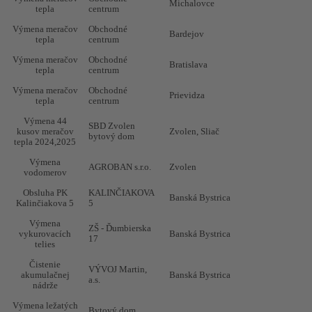
elektroinštalácie,
Michalovce
tepla
centrum
vykurovacie
systému,
Výmena meračov
Obchodné
vodovodu
Bardejov
tepla
centrum
Prekládka
Výmena meračov
Obchodné
teplovodnej
Bratislava
Obec Pliešovce
Pliešovce
20
tepla
centrum
vetvy – kultúrny
dom
Výmena meračov
Obchodné
Prievidza
tepla
centrum
Rekonštrukcia
Beniczký dom
Banská Bystrica
20
plynovej kotolne
Výmena 44
SBD Zvolen
kusov meračov
Zvolen, Sliač
Rekonštrukcia
bytový dom
Bytový dom
Martin Turany
20
tepla 2024,2025
plynovej kotolne
Výmena
Dodanie a
AGROBAN s.r.o.
Zvolen
vodomerov
montáž bojleru,
čerpadla
OMNIA MTK, s. r.
Martin
20
Obsluha PK
KALINČIAKOVA
v bývalom
o.
Banská Bystrica
Kalinčiakova 5
5
priemyselnom
parku ZŤS
Výmena
ZŠ - Ďumbierska
vykurovacích
Banská Bystrica
Modernizácia
17
telies
technológie
prípravy TÚV -
MBB a.s.
Banská Bystrica
20
Čistenie
VÝVOJ Martin,
plaváreň
akumulačnej
Banská Bystrica
a.s.
Štiavničky
nádrže
Výmena okien,
Výmena ležatých
Bytový dom
vyregulovanie