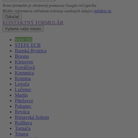
Tento formulár je chránený pomocou Google reCaptcha
nájdete tu
Bližšie informácie ohľadom ochrany osobných údajov
.
Odoslať
KONTAKTNÝ FORMULÁR
Vyberte vaše mesto
Stefe SK
STEFE ECB
Banská Bystrica
Brusno
Klenovec
Kováčová
Kremnica
Krupina
Levoča
Lučenec
Martin
Pliešovce
Pukanec
Revúca
Rimavská Sobota
Rožňava
Tornaľa
Trnava