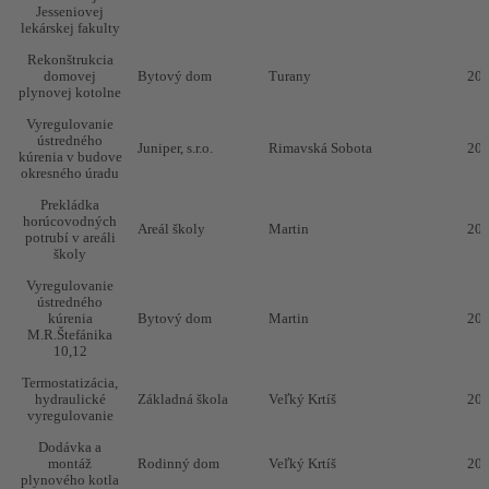
Jesseniovej
lekárskej fakulty
Rekonštrukcia
domovej
Bytový dom
Turany
20
plynovej kotolne
Vyregulovanie
ústredného
Juniper, s.r.o.
Rimavská Sobota
20
kúrenia v budove
okresného úradu
Prekládka
horúcovodných
Areál školy
Martin
20
potrubí v areáli
školy
Vyregulovanie
ústredného
kúrenia
Bytový dom
Martin
20
M.R.Štefánika
10,12
Termostatizácia,
hydraulické
Základná škola
Veľký Krtíš
20
vyregulovanie
Dodávka a
montáž
Rodinný dom
Veľký Krtíš
20
plynového kotla