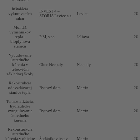
vodovodu
Inštalácia
INVEST 4 –
vykurovacích
Levice
20
STORIA Levice a.s.
sahár
Montáž
výmenníkov
tepla -
P M, s.r.o.
Jelšava
20
bioplynová
stanica
Vybudovanie
ústredného
kúrenia v
Obec Necpaly
Necpaly
20
telocvični
základnej školy
Rekoštrukcia
odovzdávacej
Bytový dom
Martin
20
stanice tepla
Termostatizácia,
hydraulické
vyregulovanie
Bytový dom
Martin
20
ústredného
kúrenia
Rekonštrukcia
ústredného
kúrenia v objekte
Štefánikov ústav
Martin
20