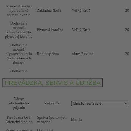
Termostatizácia a
hydraulické
Základná škola
Veľký Krtíš
20
vyregulovanie
Dodávka a
montáž
Plynová kotolňa
Veľký Krtíš
20
klimatizácie do
plynovej kotolne
Dodávka a
montáž
plynového kotla
Rodinný dom
okres Revúca
20
do 4 rodinných
domov
Dodávka a
montáž 2
Rodinný dom
okres Revúca
20
elektrických
PREVÁDZKA, SERVIS A ÚDRŽBA
kotlov
Rekonštrukcia
Budova ÚPSVaR
Fiľakovo
20
plynovej kotolne
Názov
obchodného
Zákazník
Rekonštrukcia
prípadu
bývalej dielne na
polyfunkčný
Prevádzka OST
Správa športových
objekt
Martin
Atletický štadión
zariadení
vybudovanie
AUTODOPRAVA
Mníšany
20
kanalizácie,
s.r.o.
Výmena meračov
Obchodné