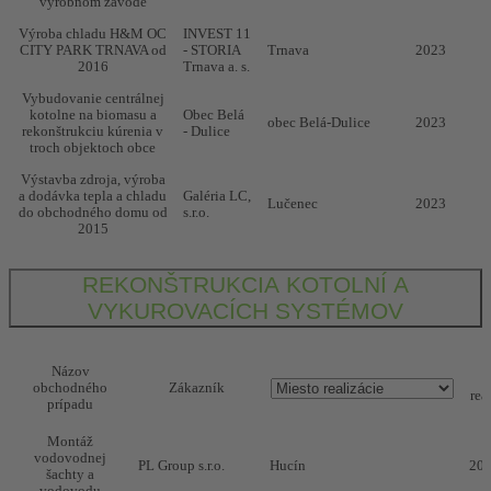
výrobnom závode
Výroba chladu H&M OC
INVEST 11
CITY PARK TRNAVA od
- STORIA
Trnava
2023
2016
Trnava a. s.
Vybudovanie centrálnej
kotolne na biomasu a
Obec Belá
obec Belá-Dulice
2023
rekonštrukciu kúrenia v
- Dulice
troch objektoch obce
Výstavba zdroja, výroba
a dodávka tepla a chladu
Galéria LC,
Lučenec
2023
do obchodného domu od
s.r.o.
2015
REKONŠTRUKCIA KOTOLNÍ A
VYKUROVACÍCH SYSTÉMOV
Názov
obchodného
Zákazník
rea
prípadu
Montáž
vodovodnej
PL Group s.r.o.
Hucín
20
šachty a