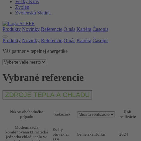
Veľký Krtíš
Zvolen
Zvolenská Slatina
Produkty
Novinky
Referencie
O nás
Kariéra
Časopis
Produkty
Novinky
Referencie
O nás
Kariéra
Časopis
Váš partner v tepelnej energetike
Vybrané referencie
ZDROJE TEPLA A CHLADU
Názov obchodného
Rok
Zákazník
prípadu
realizácie
Modernizácia
Essity
kombinovaná klimatická
Slovakia,
Gemerská Hôrka
2024
jednotka chlad, teplo vo
s.r.o.