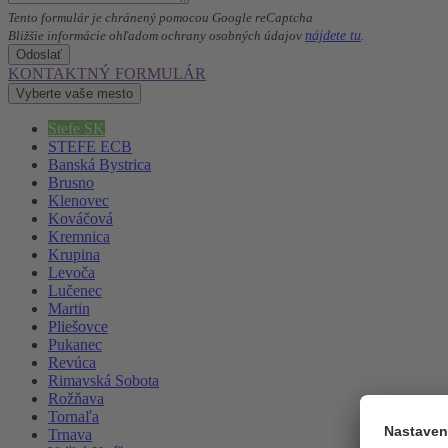
Tento formulár je chránený pomocou Google reCaptcha
nájdete tu
Bližšie informácie ohľadom ochrany osobných údajov
.
Odoslať
KONTAKTNÝ FORMULÁR
Vyberte vaše mesto
Stefe SK
STEFE ECB
Banská Bystrica
Brusno
Klenovec
Kováčová
Kremnica
Krupina
Levoča
Lučenec
Martin
Pliešovce
Pukanec
Revúca
Rimavská Sobota
Rožňava
Tornaľa
Trnava