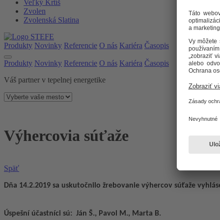
Veľký Krtíš
Zvolen
Zvolenská Slatina
Produkty
Novinky
Referencie
O nás
Kariéra
Časopis
Produkty
Novinky
Referencie
O nás
Kariéra
Časopis
Váš partner v tepelnej energetike
Výhercovia súťaže
Späť
Dňa 14.2.2019 sa uskutočnilo žrebovanie výhercov súťaže vyhláse
Úspešní účastníci sú: Ján Š., Pavol M., Marta B.