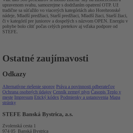
upravenom svahu, samozrejme s dodržaním opatrení OTP. Už
tradične sa súťažilo vo viacerých kategóriách ako Horehronské
nádeje, Mladší predžiaci, Starší predžiaci, Mladší žiaci, Starší žiaci,
či v kategórií pre juniorov a dospelých s názvom OPEN. Energiu v
pohybe bolo cítiť počas celých pretekov aj vďaka podpore od
STEFE.
Ostatné zaujímavosti
Odkazy
Alternatívne riešenie sporov
Práva a povinnosti odberateľov
Ochrana osobných údajov
Cenník zemný plyn
Časopis Teplo v
meste
Impresum
Etický kódex
Podmienky a ustanovenia
Mapa
stránky
STEFE Banská Bystrica, a.s.
Zvolenská cesta 1
974 05 Banská Bystrica