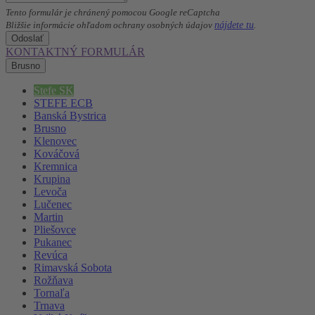
Tento formulár je chránený pomocou Google reCaptcha
nájdete tu
Bližšie informácie ohľadom ochrany osobných údajov
.
Odoslať
KONTAKTNÝ FORMULÁR
Brusno
Stefe SK
STEFE ECB
Banská Bystrica
Brusno
Klenovec
Kováčová
Kremnica
Krupina
Levoča
Lučenec
Martin
Pliešovce
Pukanec
Revúca
Rimavská Sobota
Rožňava
Tornaľa
Trnava