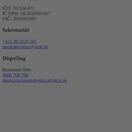
IČO: 36 024 473
IČ DPH: SK2020091667
DIČ: 2020091667
Sekretariát
+421 48 3220 201
banskabystrica@stefe.sk
Dispečing
Bezplatné číslo:
0800 700 700
dispecing.banskabystrica@stefe.sk