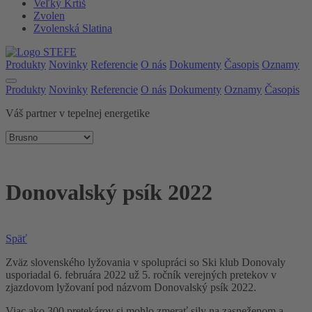
Veľký Krtíš
Zvolen
Zvolenská Slatina
Produkty
Novinky
Referencie
O nás
Dokumenty
Časopis
Oznamy
Produkty
Novinky
Referencie
O nás
Dokumenty
Oznamy
Časopis
Váš partner v tepelnej energetike
Donovalský psík 2022
Späť
Zväz slovenského lyžovania v spolupráci so Ski klub Donovaly
usporiadal 6. februára 2022 už 5. ročník verejných pretekov v
zjazdovom lyžovaní pod názvom Donovalský psík 2022.
Viac ako 300 pretekárov si mohlo zmerať sily na zasneženom a