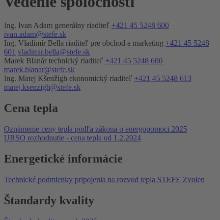
Vedenie
spoločnosti
Ing. Ivan Adam
generálny riaditeľ
+421 45 5248 600
ivan.adam@stefe.sk
Ing. Vladimír Bella
riaditeľ pre obchod a marketing
+421 45 5248
601
vladimir.bella@stefe.sk
Marek Blanár
technický riaditeľ
+421 45 5248 600
marek.blanar@stefe.sk
Ing. Matej Kšenžigh
ekonomický riaditeľ
+421 45 5248 613
matej.ksenzigh@stefe.sk
Cena tepla
Oznámenie ceny tepla podľa zákona o energopomoci 2025
URSO rozhodnutie - cena tepla od 1.2.2024
Energetické informácie
Technické podmienky pripojenia na rozvod tepla STEFE Zvolen
Štandardy kvality