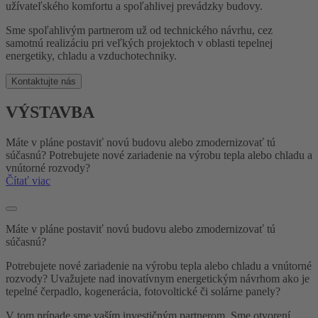
užívateľského komfortu a spoľahlivej prevádzky budovy.
Sme spoľahlivým partnerom už od technického návrhu, cez
samotnú realizáciu pri veľkých projektoch v oblasti tepelnej
energetiky, chladu a vzduchotechniky.
Kontaktujte nás
VÝSTAVBA
Máte v pláne postaviť novú budovu alebo zmodernizovať tú
súčasnú? Potrebujete nové zariadenie na výrobu tepla alebo chladu a
vnútorné rozvody?
Čítať viac
Máte v pláne postaviť novú budovu alebo zmodernizovať tú
súčasnú?
Potrebujete nové zariadenie na výrobu tepla alebo chladu a vnútorné
rozvody? Uvažujete nad inovatívnym energetickým návrhom ako je
tepelné čerpadlo, kogenerácia, fotovoltické či solárne panely?
V tom prípade sme vaším investičným partnerom. Sme otvorení