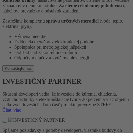
Kontrola kvality
, nastavovanie parametrov, čistenie filtrov, vedenie
záznamov v denníku kotolne.
Zaistenie celodennej pohotovosti
,
nábehov, prevádzky a odstávok zariadení.
Zastrešíme komplexnú
správu určených meradiel
(voda, teplo,
elektrina, plyn):
Výmena meradiel
Evidencia meračov v elektronickej podobe
Spolupráca pri metrologickej inšpekcii
Dohľad nad zákonnými termínmi
Odpočty meračov a vyúčtovanie energií
Kontaktujte nás
INVESTIČNÝ PARTNER
Skúsení developeri vedia, že investície do kúrenia, chladenia,
vzduchotechniky a elektroinštalácie tvoria 20 percent a viac objemu
celkových investícií. Túto časť projektu prevezme STEFE.
Čítať viac
Spájame požiadavky a potreby developera, vlastníka budovy do