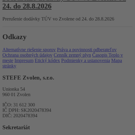
24. do 28.8.2026
Prerušenie dodávky TÚV vo Zvolene od 24. do 28.8.2026
Odkazy
Alternatívne riešenie sporov
Práva a povinnosti odberateľov
Ochrana osobných údajov
Cenník zemný plyn
Časopis Teplo v
meste
Impresum
Etický kódex
Podmienky a ustanovenia
Mapa
stránky
STEFE Zvolen, s.r.o.
Unionka 54
960 01 Zvolen
IČO: 31 612 300
IČ DPH: SK2020478394
DIČ: 2020478394
Sekretariát