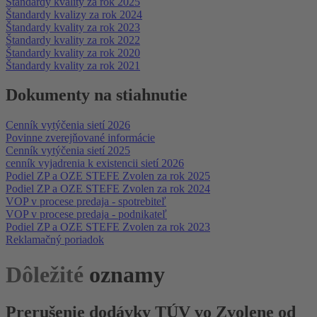
Štandardy kvality za rok 2025
Štandardy kvalizy za rok 2024
Štandardy kvality za rok 2023
Štandardy kvality za rok 2022
Štandardy kvality za rok 2020
Štandardy kvality za rok 2021
Dokumenty na stiahnutie
Cenník vytýčenia sietí 2026
Povinne zverejňované informácie
Cenník vytýčenia sietí 2025
cenník vyjadrenia k existencii sietí 2026
Podiel ZP a OZE STEFE Zvolen za rok 2025
Podiel ZP a OZE STEFE Zvolen za rok 2024
VOP v procese predaja - spotrebiteľ
VOP v procese predaja - podnikateľ
Podiel ZP a OZE STEFE Zvolen za rok 2023
Reklamačný poriadok
Dôležité
oznamy
Prerušenie dodávky TÚV vo Zvolene od