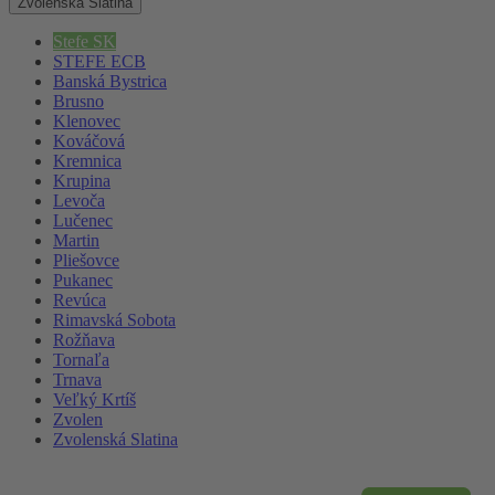
Zvolenská Slatina
Stefe SK
STEFE ECB
Banská Bystrica
Brusno
Klenovec
Kováčová
Kremnica
Krupina
Levoča
Lučenec
Martin
Pliešovce
Pukanec
Revúca
Rimavská Sobota
Rožňava
Tornaľa
Trnava
Veľký Krtíš
Zvolen
Zvolenská Slatina