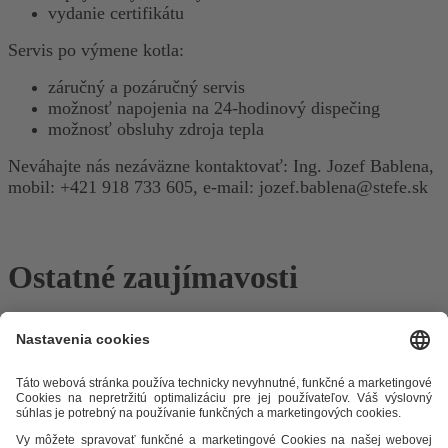
vydanie certifikátu
Servis po výmene kotla:
záručný a pozáručný servis
možnosť napojenia na 24-hodinový dispečing
možnosť obsluhy zdroja tepla
Neváhajte nás nezáväzne kontaktovať: Ing. Jozef Bablena,
mobil: +421 918 733 605, e-mail: jozef.bablena@stefe.sk
Ostatné zaujímavosti
Odkazy
Alternatívne riešenie sporov
Práva a povinnosti odberateľov
Ochrana osobných údajov
Cenník zemný plyn
Časopis Teplo v
meste
Impresum
Etický kódex
Podmienky a ustanovenia
Mapa
stránky