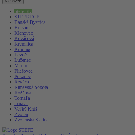
Klenovec
Stefe SK
STEFE ECB
Banská Bystrica
Brusno
Klenovec
Kováčová
Kremnica
Krupina
Levoča
Lučenec
Martin
Pliešovce
Pukanec
Revúca
Rimavská Sobota
Rožňava
Tornaľa
Trnava
Veľký Krtíš
Zvolen
Zvolenská Slatina