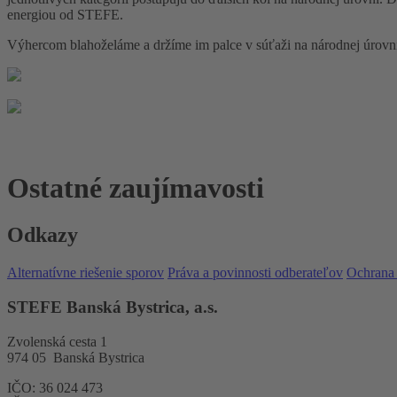
energiou od STEFE.
Výhercom blahoželáme a držíme im palce v súťaži na národnej úrovn
Ostatné zaujímavosti
Odkazy
Alternatívne riešenie sporov
Práva a povinnosti odberateľov
Ochrana
STEFE Banská Bystrica, a.s.
Zvolenská cesta 1
974 05 Banská Bystrica
IČO: 36 024 473