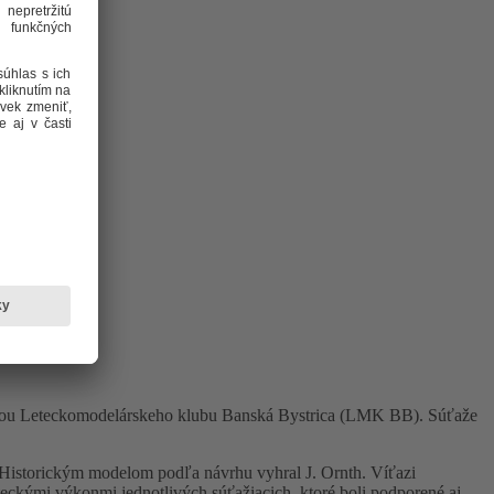
štitou Leteckomodelárskeho klubu Banská Bystrica (LMK BB). Súťaže
 Historickým modelom podľa návrhu vyhral J. Ornth. Víťazi
eteckými výkonmi jednotlivých súťažiacich, ktoré boli podporené aj