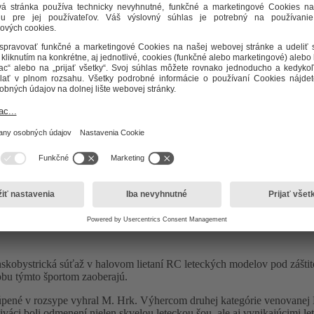
ov
anskobystrická súťaž v halovom lietaní RC leteckých modelov pod zá
obu týmto športom zaoberajú.
úpené v rozsype vyhral M. Hrk. Výhercom druhej kategórie venovanej
iváci boli odmenení nielen skvelou leteckou šou, ale aj vynikajúcimi l