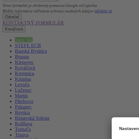
Tento formulár je chránený pomocou Google reCaptcha
nájdete tu
Bližšie informácie ohľadom ochrany osobných údajov
.
Odoslať
KONTAKTNÝ FORMULÁR
Kováčová
Stefe SK
STEFE ECB
Banská Bystrica
Brusno
Klenovec
Kováčová
Kremnica
Krupina
Levoča
Lučenec
Martin
Pliešovce
Pukanec
Revúca
Rimavská Sobota
Rožňava
Tornaľa
Trnava