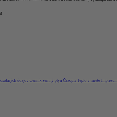
i!
 osobných údajov
Cenník zemný plyn
Časopis Teplo v meste
Impresu