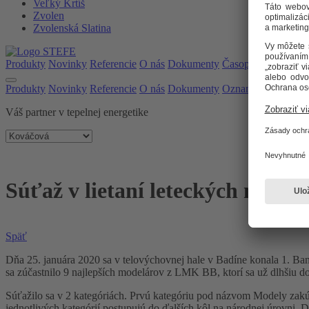
Veľký Krtíš
Zvolen
Zvolenská Slatina
Produkty
Novinky
Referencie
O nás
Dokumenty
Časopis
Oznamy
Produkty
Novinky
Referencie
O nás
Dokumenty
Oznamy
Časopis
Váš partner v tepelnej energetike
Súťaž v lietaní leteckých model
Späť
Dňa 25. januára 2020 sa v telovýchovnej hale v Badíne konala 1. B
sa zúčastnilo 9 najlepších modelárov z LMK BB, ktorí sa už dlhšiu d
Súťažilo sa v 2 kategóriách. Prvú kategóriu pod názvom Modely zak
jednotlivých kategórií postupujú do ďalších kôl na národnej úrovni. D