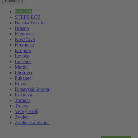
Kováčová
Stefe SK
STEFE ECB
Banská Bystrica
Brusno
Klenovec
Kováčová
Kremnica
Krupina
Levoča
Lučenec
Martin
Pliešovce
Pukanec
Revúca
Rimavská Sobota
Rožňava
Tornaľa
Trnava
Veľký Krtíš
Zvolen
Zvolenská Slatina