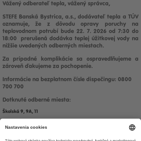
Vážený odberateľ tepla, vážený správca,
STEFE Banská Bystrica, a.s., dodávateľ tepla a TÚV
oznamuje, že z dôvodu opravy poruchy na
teplovodnom potrubí bude 22
. 7. 2026 od 7:30 do
18:00 prerušená dodávka teplej úžitkovej vody na
nižšie uvedených odberných miestach.
Za prípadné komplikácie sa ospravedlňujeme a
zároveň ďakujeme za pochopenie.
Informácie na bezplatnom čísle dispečingu: 0800
700 700
Dotknuté odberné miesta:
Školská 9, 9A, 11
Odkazy
Alternatívne riešenie sporov
Práva a povinnosti odberateľov