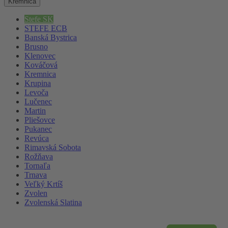
Kremnica
Stefe SK
STEFE ECB
Banská Bystrica
Brusno
Klenovec
Kováčová
Kremnica
Krupina
Levoča
Lučenec
Martin
Pliešovce
Pukanec
Revúca
Rimavská Sobota
Rožňava
Tornaľa
Trnava
Veľký Krtíš
Zvolen
Zvolenská Slatina