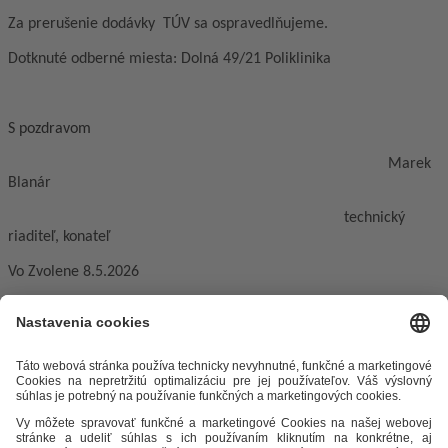
Za prerušenie dodávky TÚV sa ospravedlňujeme.
Dotknuté odberné miesta: Dolná 49/21 Poliklinika
S pozdravom
Marek
Blanár
technický
riaditeľ, konateľ
Vo Zvolene 8.5.2026
Odkazy
Alternatívne riešenie sporov
Práva a povinnosti odberateľov
Ochrana osobných údajov
Cenník zemný plyn
Časopis Teplo v
meste
Impresum
Etický kódex
Podmienky a ustanovenia
Mapa
stránky