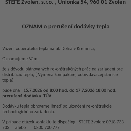
STEFE Zvolen, s.r.o. , Unionka 54, 960 01 Zvolen
OZNAM o prerušení dodávky tepla
Vážení odberatelia tepla na ul. Dolná v Kremnici,
Oznamujeme Vám,
že z dôvodu plánovaných rekonštrukčných prác na zariadení pre
distribúciu tepla, ( Výmena kompaktnej odovzdávacej stanice
tepla)
bude dňa
15.7.2026 od 8:00 hod. do 17.7.2026 18:00 hod.
prerušená dodávka TÚV
.
Dodávku tepla obnovíme ihneď po ukončení rekonštrukcie
technologického zariadenia.
V prípade otázok kontaktujte dispečing STEFE Zvolen: 0918 733
733 alebo 0800 700 777