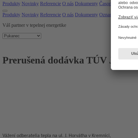
Produkty
Novinky
Referencie
O nás
Dokumenty
Časopis
Oznamy
Produkty
Novinky
Referencie
O nás
Dokumenty
Oznamy
Časopis
Váš partner v tepelnej energetike
Prerušená dodávka TÚV J. Horvá
Vážení odberatelia tepla na ul. J. Horvátha v Kremnici,