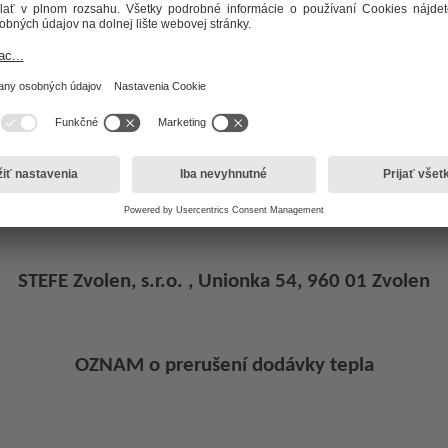
tha 904/38 C,D, v Kremnici - od
STEFE Zvolen, s.r.o. , Unionka 54, 960 01 Zvolen
OZNAM o prerušení dodávky tepla