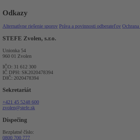
Odkazy
Alternatívne riešenie sporov
Práva a povinnosti odberateľov
Ochrana
STEFE Zvolen, s.r.o.
Unionka 54
960 01 Zvolen
IČO: 31 612 300
IČ DPH: SK2020478394
DIČ: 2020478394
Sekretariát
+421 45 5248 600
zvolen@stefe.sk
Dispečing
Bezplatné číslo:
0800 700 777