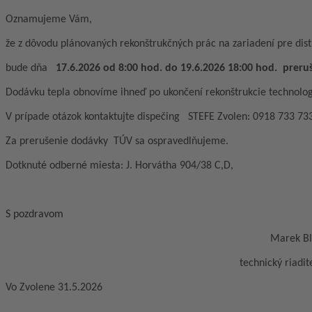
Oznamujeme Vám,
že z dôvodu plánovaných rekonštrukčných prác na zariadení pre dist
bude dňa
17.6.2026 od 8:00 hod. do 19.6.2026 18:00 hod. pre
Dodávku tepla obnovíme ihneď po ukončení rekonštrukcie technolog
V prípade otázok kontaktujte dispečing STEFE Zvolen: 0918 73
Za prerušenie dodávky TÚV sa ospravedlňujeme.
Dotknuté odberné miesta: J. Horvátha 904/38 C,D,
S pozdravom
Marek Blaná
technický riaditeľ, kon
Vo Zvolene 31.5.2026