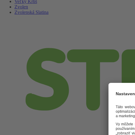
Veľký Krtíš
Zvolen
Zvolenská Slatina