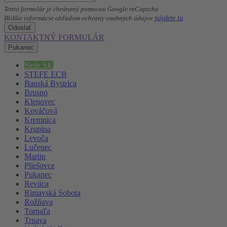
Tento formulár je chránený pomocou Google reCaptcha
nájdete tu
Bližšie informácie ohľadom ochrany osobných údajov
.
Odoslať
KONTAKTNÝ FORMULÁR
Pukanec
Stefe SK
STEFE ECB
Banská Bystrica
Brusno
Klenovec
Kováčová
Kremnica
Krupina
Levoča
Lučenec
Martin
Pliešovce
Pukanec
Revúca
Rimavská Sobota
Rožňava
Tornaľa
Trnava