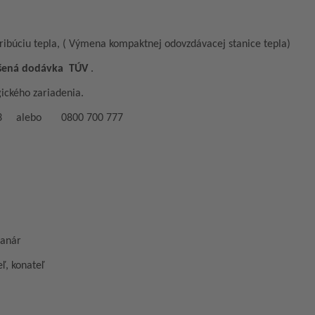
ribúciu tepla, ( Výmena kompaktnej odovzdávacej stanice tepla)
rušená dodávka TÚV
.
ického zariadenia.
3 733 alebo 0800 700 777
r
ateľ