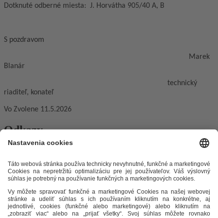
Dotknuté odberné miesta: J. Horvátha 905/40 A, B
S pozdravom
Marek
Blanár
technický
riaditeľ, konateľ
Vo Zvolene 11.5.2026
Odkazy
Alternatívne riešenie sporov
Práva a povinnosti odberateľov
Ochrana osobných údajov
Cenník zemný plyn
Časopis Teplo v
meste
Impresum
Etický kódex
Podmienky a ustanovenia
Mapa
stránky
STEFE Zvolen, s.r.o.
Unionka 54