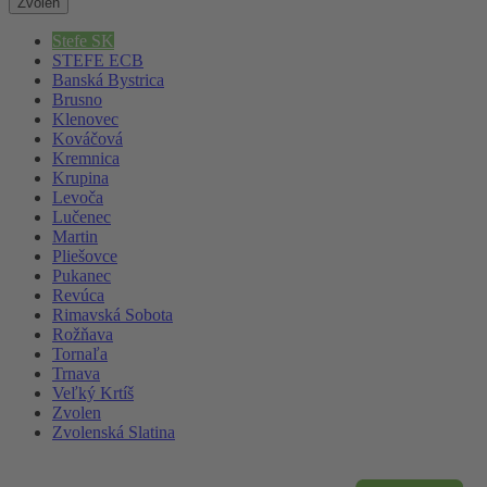
Zvolen
Stefe SK
STEFE ECB
Banská Bystrica
Brusno
Klenovec
Kováčová
Kremnica
Krupina
Levoča
Lučenec
Martin
Pliešovce
Pukanec
Revúca
Rimavská Sobota
Rožňava
Tornaľa
Trnava
Veľký Krtíš
Zvolen
Zvolenská Slatina