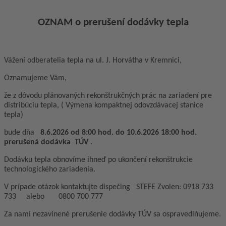
OZNAM o prerušení dodávky tepla
Vážení odberatelia tepla na ul. J. Horvátha v Kremnici,
Oznamujeme Vám,
že z dôvodu plánovaných rekonštrukčných prác na zariadení pre
distribúciu tepla, ( Výmena kompaktnej odovzdávacej stanice
tepla)
bude dňa
8.6.2026 od 8:00 hod. do 10.6.2026 18:00 hod.
prerušená dodávka TÚV
.
Dodávku tepla obnovíme ihneď po ukončení rekonštrukcie
technologického zariadenia.
V prípade otázok kontaktujte dispečing STEFE Zvolen: 0918 733
733 alebo 0800 700 777
Za nami nezavinené prerušenie dodávky TÚV sa ospravedlňujeme.