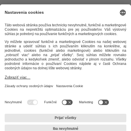
Odkazy
Alternatívne riešenie sporov
Práva a povinnosti odberateľov
Ochrana osobných údajov
Cenník zemný plyn
Časopis Teplo v
meste
Impresum
Etický kódex
Podmienky a ustanovenia
Mapa
stránky
STEFE Zvolen, s.r.o.
Unionka 54
960 01 Zvolen
IČO: 31 612 300
IČ DPH: SK2020478394
DIČ: 2020478394
Sekretariát
+421 45 5248 600
zvolen@stefe.sk
Dispečing