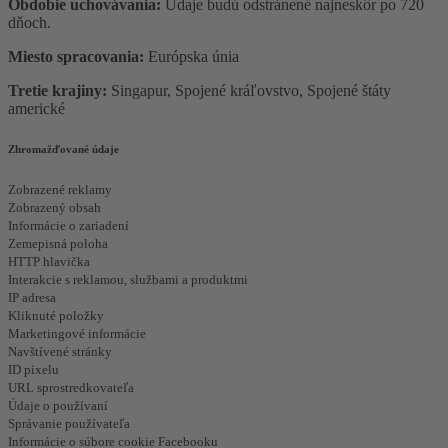
Obdobie uchovávania:
Údaje budú odstránené najneskôr po 720
dňoch.
Miesto spracovania:
Európska únia
Tretie krajiny:
Singapur, Spojené kráľovstvo, Spojené štáty
americké
Zhromažďované údaje
Zobrazené reklamy
Zobrazený obsah
Informácie o zariadení
Zemepisná poloha
HTTP hlavička
Interakcie s reklamou, službami a produktmi
IP adresa
Kliknuté položky
Marketingové informácie
Navštívené stránky
ID pixelu
URL sprostredkovateľa
Údaje o používaní
Správanie používateľa
Informácie o súbore cookie Facebooku