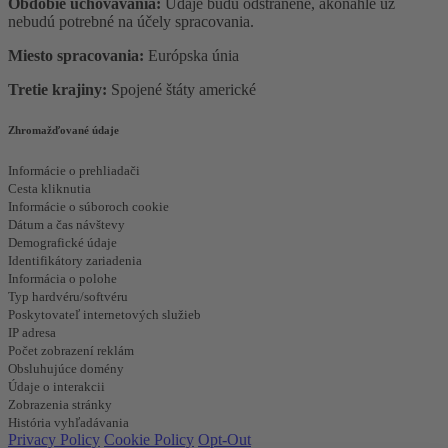
Obdobie uchovávania:
Údaje budú odstránené, akonáhle už
nebudú potrebné na účely spracovania.
Miesto spracovania:
Európska únia
Tretie krajiny:
Spojené štáty americké
Zhromažďované údaje
Informácie o prehliadači
Cesta kliknutia
Informácie o súboroch cookie
Dátum a čas návštevy
Demografické údaje
Identifikátory zariadenia
Informácia o polohe
Typ hardvéru/softvéru
Poskytovateľ internetových služieb
IP adresa
Počet zobrazení reklám
Obsluhujúce domény
Údaje o interakcii
Zobrazenia stránky
História vyhľadávania
Privacy Policy
Cookie Policy
Opt-Out