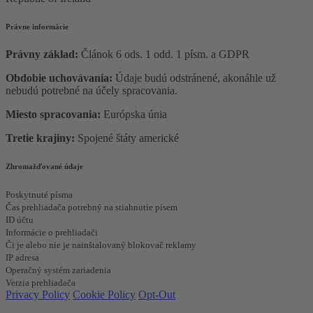
Právne informácie
Právny základ:
Článok 6 ods. 1 odd. 1 písm. a GDPR
Obdobie uchovávania:
Údaje budú odstránené, akonáhle už
nebudú potrebné na účely spracovania.
Miesto spracovania:
Európska únia
Tretie krajiny:
Spojené štáty americké
Zhromažďované údaje
Poskytnuté písma
Čas prehliadača potrebný na stiahnutie písem
ID účtu
Informácie o prehliadači
Či je alebo nie je nainštalovaný blokovač reklamy
IP adresa
Operačný systém zariadenia
Verzia prehliadača
Privacy Policy
Cookie Policy
Opt-Out