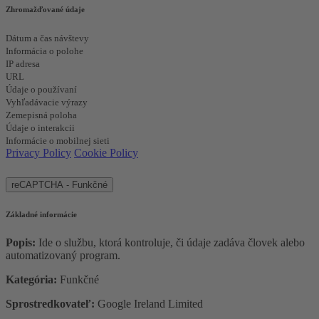
Zhromažďované údaje
Dátum a čas návštevy
Informácia o polohe
IP adresa
URL
Údaje o používaní
Vyhľadávacie výrazy
Zemepisná poloha
Údaje o interakcii
Informácie o mobilnej sieti
Privacy Policy
Cookie Policy
reCAPTCHA - Funkčné
Základné informácie
Popis:
Ide o službu, ktorá kontroluje, či údaje zadáva človek alebo
automatizovaný program.
Kategória:
Funkčné
Sprostredkovateľ:
Google ​Ireland​ Limited