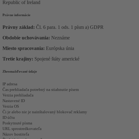
Republic of Ireland
Právne informácie
Právny základ:
Čl. 6 para. 1 ods. 1 písm a) GDPR
Obdobie uchovávania:
Neznáme
Miesto spracovania:
Európska únia
Tretie krajiny:
Spojené štáty americké
Zhromažďované údaje
IP adresa
Čas prehliadača potrebný na stiahnutie písem
Verzia prehliadača
Nastavené ID
Verzia OS
Či je alebo nie je nainštalovaný blokovač reklamy
ID účtu
Poskytnuté písma
URL sprostredkovateľa
Názov hostiteľa