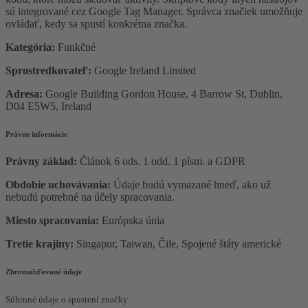
sú integrované cez Google Tag Manager. Správca značiek umožňuje
ovládať, kedy sa spustí konkrétna značka.
Kategória:
Funkčné
Sprostredkovateľ:
Google Ireland Limited
Adresa:
Google Building Gordon House, 4 Barrow St, Dublin,
D04 E5W5, Ireland
Právne informácie
Právny základ:
Článok 6 ods. 1 odd. 1 písm. a GDPR
Obdobie uchovávania:
Údaje budú vymazané hneď, ako už
nebudú potrebné na účely spracovania.
Miesto spracovania:
Európska únia
Tretie krajiny:
Singapur, Taiwan, Čile, Spojené štáty americké
Zhromažďované údaje
Súhrnné údaje o spustení značky