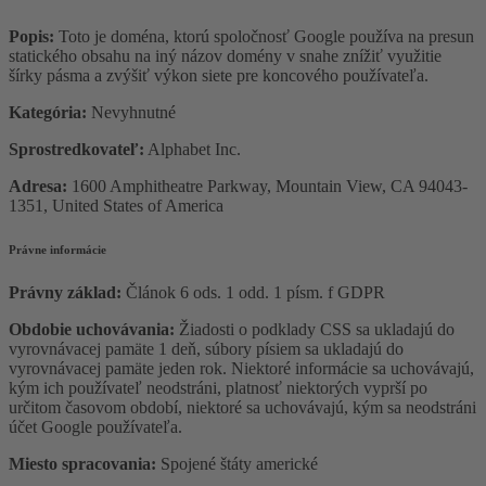
Popis:
Toto je doména, ktorú spoločnosť Google používa na presun
statického obsahu na iný názov domény v snahe znížiť využitie
šírky pásma a zvýšiť výkon siete pre koncového používateľa.
Kategória:
Nevyhnutné
Sprostredkovateľ:
Alphabet Inc.
Adresa:
1600 Amphitheatre Parkway, Mountain View, CA 94043-
1351, United States of America
Právne informácie
Právny základ:
Článok 6 ods. 1 odd. 1 písm. f GDPR
Obdobie uchovávania:
Žiadosti o podklady CSS sa ukladajú do
vyrovnávacej pamäte 1 deň, súbory písiem sa ukladajú do
vyrovnávacej pamäte jeden rok. Niektoré informácie sa uchovávajú,
kým ich používateľ neodstráni, platnosť niektorých vyprší po
určitom časovom období, niektoré sa uchovávajú, kým sa neodstráni
účet Google používateľa.
Miesto spracovania:
Spojené štáty americké