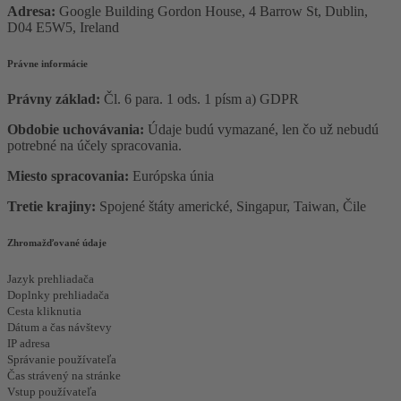
Adresa:
Google Building Gordon House, 4 Barrow St, Dublin,
D04 E5W5, Ireland
Právne informácie
Právny základ:
Čl. 6 para. 1 ods. 1 písm a) GDPR
Obdobie uchovávania:
Údaje budú vymazané, len čo už nebudú
potrebné na účely spracovania.
Miesto spracovania:
Európska únia
Tretie krajiny:
Spojené štáty americké, Singapur, Taiwan, Čile
Zhromažďované údaje
Jazyk prehliadača
Doplnky prehliadača
Cesta kliknutia
Dátum a čas návštevy
IP adresa
Správanie používateľa
Čas strávený na stránke
Vstup používateľa