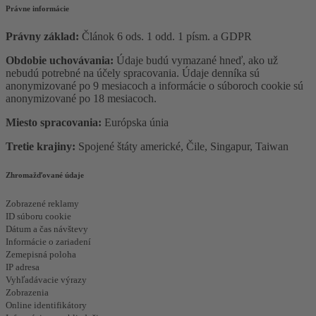
Právne informácie
Právny základ:
Článok 6 ods. 1 odd. 1 písm. a GDPR
Obdobie uchovávania:
Údaje budú vymazané hneď, ako už
nebudú potrebné na účely spracovania. Údaje denníka sú
anonymizované po 9 mesiacoch a informácie o súboroch cookie sú
anonymizované po 18 mesiacoch.
Miesto spracovania:
Európska únia
Tretie krajiny:
Spojené štáty americké, Čile, Singapur, Taiwan
Zhromažďované údaje
Zobrazené reklamy
ID súboru cookie
Dátum a čas návštevy
Informácie o zariadení
Zemepisná poloha
IP adresa
Vyhľadávacie výrazy
Zobrazenia
Online identifikátory