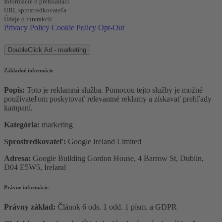
Informácie o prehliadači
URL sprostredkovateľa
Údaje o interakcii
Privacy Policy
Cookie Policy
Opt-Out
DoubleClick Ad - marketing
Základné informácie
Popis:
Toto je reklamná služba. Pomocou tejto služby je možné
používateľom poskytovať relevantné reklamy a získavať prehľady
kampaní.
Kategória:
marketing
Sprostredkovateľ:
Google Ireland Limited
Adresa:
Google Building Gordon House, 4 Barrow St, Dublin,
D04 E5W5, Ireland
Právne informácie
Právny základ:
Článok 6 ods. 1 odd. 1 písm. a GDPR