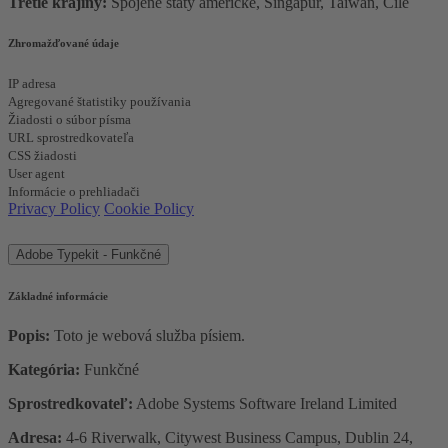
Tretie krajiny:
Spojené štáty americké, Singapur, Taiwan, Čile
Zhromažďované údaje
IP adresa
Agregované štatistiky používania
Žiadosti o súbor písma
URL sprostredkovateľa
CSS žiadosti
User agent
Informácie o prehliadači
Privacy Policy
Cookie Policy
Adobe Typekit - Funkčné
Základné informácie
Popis:
Toto je webová služba písiem.
Kategória:
Funkčné
Sprostredkovateľ:
Adobe Systems Software Ireland Limited
Adresa:
4-6 Riverwalk, Citywest Business Campus, Dublin 24,