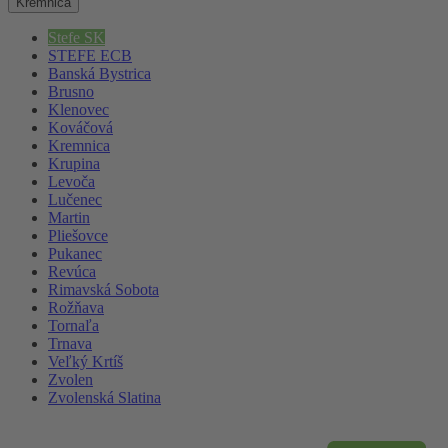
Kremnica
Stefe SK
STEFE ECB
Banská Bystrica
Brusno
Klenovec
Kováčová
Kremnica
Krupina
Levoča
Lučenec
Martin
Pliešovce
Pukanec
Revúca
Rimavská Sobota
Rožňava
Tornaľa
Trnava
Veľký Krtíš
Zvolen
Zvolenská Slatina