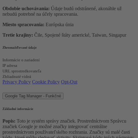
Obdobie uchovávania:
Údaje budú odstránené, akonáhle už
nebudú potrebné na účely spracovania.
Miesto spracovania:
Európska únia
Tretie krajiny:
Čile, Spojené štáty americké, Taiwan, Singapur
Zhromažďované údaje
Informácie o zariadení
IP adresa
URL sprostredkovateľa
Zhliadnuté videá
Privacy Policy
Cookie Policy
Opt-Out
Google Tag Manager - Funkčné
Základné informácie
Popis:
Toto je systém správy značiek. Prostredníctvom Správcu
značiek Google je možné značky integrovať centrálne
prostredníctvom používateľského rozhrania. Značky sú malé časti
kódu, ktoré môžu sledovať aktivity. Skriptové kódy iných nástrojov