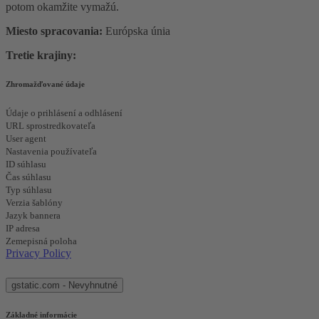
potom okamžite vymažú.
Miesto spracovania:
Európska únia
Tretie krajiny:
Zhromažďované údaje
Údaje o prihlásení a odhlásení
URL sprostredkovateľa
User agent
Nastavenia používateľa
ID súhlasu
Čas súhlasu
Typ súhlasu
Verzia šablóny
Jazyk bannera
IP adresa
Zemepisná poloha
Privacy Policy
gstatic.com - Nevyhnutné
Základné informácie