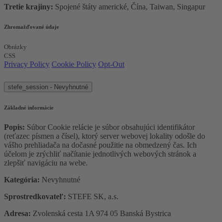
Tretie krajiny:
Spojené štáty americké, Čína, Taiwan, Singapur
Zhromažďované údaje
Obrázky
CSS
Privacy Policy
Cookie Policy
Opt-Out
stefe_session - Nevyhnutné
Základné informácie
Popis:
Súbor Cookie relácie je súbor obsahujúci identifikátor
(reťazec písmen a čísel), ktorý server webovej lokality odošle do
vášho prehliadača na dočasné použitie na obmedzený čas. Ich
účelom je zrýchliť načítanie jednotlivých webových stránok a
zlepšiť navigáciu na webe.
Kategória:
Nevyhnutné
Sprostredkovateľ:
STEFE SK, a.s.
Adresa:
Zvolenská cesta 1A 974 05 Banská Bystrica