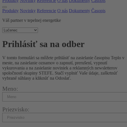
Produkty
Novinky
Referencie
O nás
Dokumenty
Časopis
Produkty
Novinky
Referencie
O nás
Dokumenty
Časopis
Váš partner v tepelnej energetike
Prihlásiť sa na odber
V tomto formulári sa môžete prihlásiť na zasielanie časopisu Teplo v
meste, na zasielanie oznamov o zapnutí, prerušení, vypnutí
vykurovania a na zasielanie noviniek a reklamných newsletterov
spoločností skupiny STEFE. Stačí vyplniť Vaše údaje, zaškrtnúť
vybrané súhlasy a kliknúť na Odoslať.
Meno:
Priezvisko: