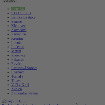
Lučenec
Stefe SK
STEFE ECB
Banská Bystrica
Brusno
Klenovec
Kováčová
Kremnica
Krupina
Levoča
Lučenec
Martin
Pliešovce
Pukanec
Revúca
Rimavská Sobota
Rožňava
Tornaľa
Trnava
Veľký Krtíš
Zvolen
Zvolenská Slatina