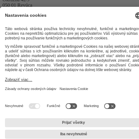
050 01 Revúca
IČO: 36 045 403
IČ DPH: SK2020069436
DIČ: 2020069436
Sekretariát
+421 58 4424 178
ths@stefe.sk
Dispečing
Bezplatné číslo:
0800 700 808
dispecing.iec@stefe.sk