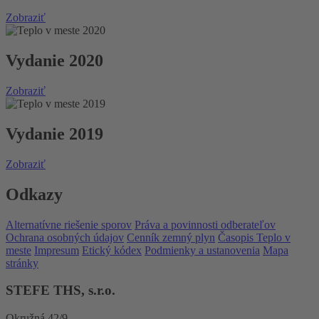
Zobraziť
Vydanie 2020
Zobraziť
Vydanie 2019
Zobraziť
Odkazy
Alternatívne riešenie sporov
Práva a povinnosti odberateľov
Ochrana osobných údajov
Cenník zemný plyn
Časopis Teplo v
meste
Impresum
Etický kódex
Podmienky a ustanovenia
Mapa
stránky
STEFE THS, s.r.o.
Okružná 42/9